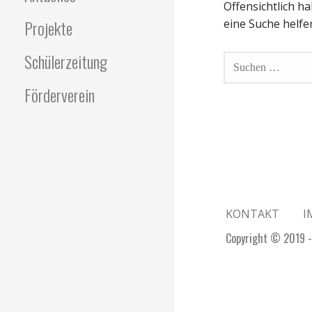
Offensichtlich h
Projekte
eine Suche helfe
S
Schülerzeitung
U
C
Förderverein
H
E
N
N
A
C
H
:
KONTAKT
I
Copyright © 2019 